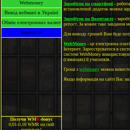
Webmoney
Заробіток на смартфоні
- робота
встановлений додаток можна заро
Вивід вебмані в Україні
Заробіток на Вконтакте
- заробі
Обмін електронних валют
репост. За кожне таке завдання мо
Контакти
Для виводу грошей Вам буде пот
WebMoney
- це електронна плат
Інтернет. Зареєструватися в сис
системі WebMoney використовуют
(гаманцях) її учасників.
Гроші з
webmoney
можна вивест
Якщо інформація на сайті Вас за
Получи WM
R
-бонус
0,01-0,10 WMR на свій
кошельок!