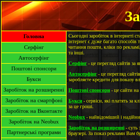
За
Головна
Сьогодні заробіток в інтернеті с
інтернет є дуже багато способів т
Серфінг
читання пошти, кліки по рекламі,
та інші.
Автосерфінг
Серфінг
- це перегляд сайтів за 
Поштові спонсори
Автосерфінг
- це перегляд сайті
Букси
заробляєте кредити для показу в
Заробіток на розширенні
Поштові спонсори
- це сайти на
Заробіток на смартфоні
Букси
- сервіси, які платять за к
за це гроші.
Заробіток на Вконтакте
Neobux
- найвідоміший і надійни
Заробіток на Neobux
Заробіток на розширенні
- суть
Партнерські програми
браузері. За показ реклами Вам б