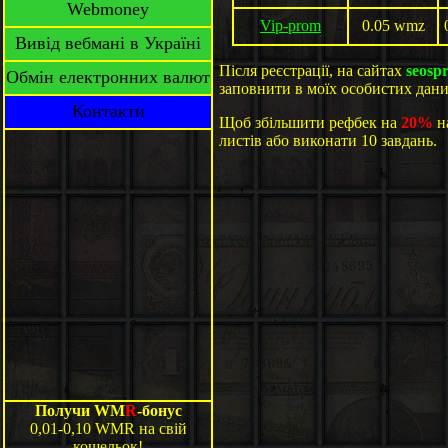
Webmoney
Vip-prom
0.05 wmz
Вивід вебмані в Україні
Після реєстрації, на сайтах
seospr
Обмін електронних валют
заповнити в моїх особистих дани
Контакти
Щоб збільшити рефбек на
20%
н
листів або виконати 10 завдань.
Получи WM
R
-бонус
0,01-0,10 WMR на свій
кошельок!