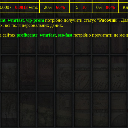
0.0007 -
0.0013
wmz
20% -
60%
5 -
10
0% -
80%
Кл
int
,
wmrfast
,
vip-prom
потрібно получити статус "
Рабочий
". Дл
х, всі поля персональних даних.
а сайтах
profitcentr
,
wmrfast
,
seo-fast
потрібно прочитати не мен