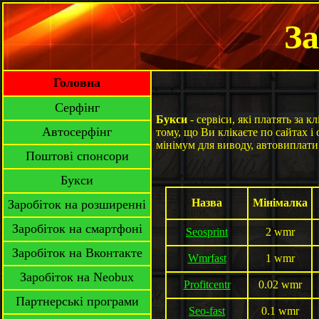
За
Головна
Серфінг
Букси
- сервіси, які платять за к
Автосерфінг
тому, що Ви клікаєте по сайтах і 
мінімум для виводу, автовиплати
Поштові спонсори
Букси
Назва
Мінімалка
Заробіток на розширенні
Заробіток на смартфоні
Seosprint
2 wmr
Заробіток на Вконтакте
Wmrfast
1 wmr
Заробіток на Neobux
Profitcentr
0.02 wmr
Партнерські програми
Seo-fast
0.1 wmr