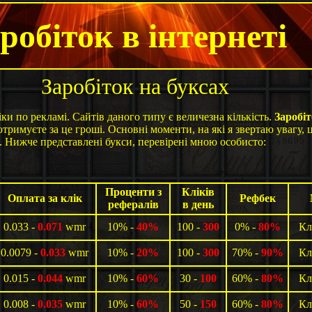
робіток в інтернеті
Заробіток на буксах
ліки по рекламі. Сайтів даного типу є величезна кількість.
Заробіт
отримуєте за це гроші. Основні моменти, на які я звертаю увагу, це
. Нижче представлені букси, перевірені мною особисто:
Проценти з
Кліків
Оплата за клік
Рефбек
рефералів
в день
0.033 -
0.071
wmr
10% -
40%
100 -
300
0% -
80%
Кл
0.0079 -
0.033
wmr
10% -
20%
100 -
300
70% -
90%
Кл
0.015 -
0.044
wmr
10% -
60%
30 -
100
60% -
80%
Кл
0.008 -
0.035
wmr
10% -
60%
50 -
150
60% -
80%
Кл